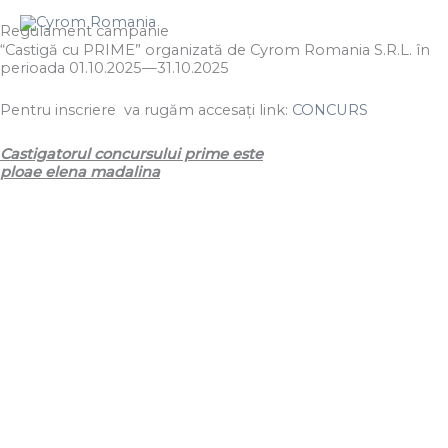
Skip
to
Regulament campanie
“Castigă cu PRIME” organizată de Cyrom Romania S.R.L. în
content
perioada 01.10.2025—31.10.2025
Pentru inscriere va rugăm accesați link:
CONCURS
Castigatorul concursului prime este
ploae elena madalina