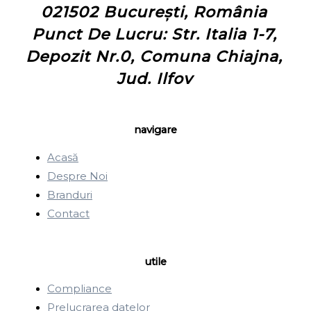
021502 București, România
Punct De Lucru: Str. Italia 1-7,
Depozit Nr.0, Comuna Chiajna,
Jud. Ilfov
navigare
Acasă
Despre Noi
Branduri
Contact
utile
Compliance
Prelucrarea datelor