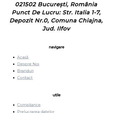
021502 București, România
Punct De Lucru: Str. Italia 1-7,
Depozit Nr.0, Comuna Chiajna,
Jud. Ilfov
navigare
Acasă
Despre Noi
Branduri
Contact
utile
Compliance
Prelucrarea datelor