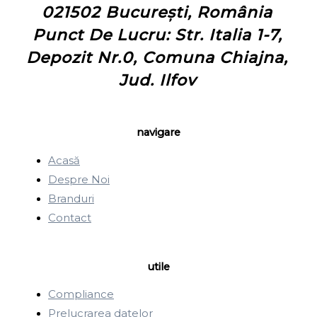
021502 București, România
Punct De Lucru: Str. Italia 1-7,
Depozit Nr.0, Comuna Chiajna,
Jud. Ilfov
navigare
Acasă
Despre Noi
Branduri
Contact
utile
Compliance
Prelucrarea datelor