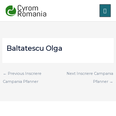
Skip
MA
to
content
ME
Baltatescu Olga
←
Previous Inscriere
Next Inscriere Campania
Campania Pfanner
Pfanner
→