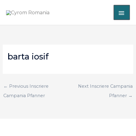
Skip
MAI
to
content
ME
barta iosif
←
Previous Inscriere
Next Inscriere Campania
Campania Pfanner
Pfanner
→