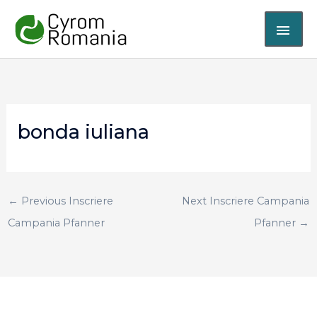
Skip
MAI
to
content
ME
bonda iuliana
←
Previous Inscriere
Next Inscriere Campania
Campania Pfanner
Pfanner
→