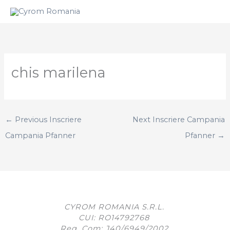
Skip
to
content
chis marilena
←
Previous Inscriere
Next Inscriere Campania
Campania Pfanner
Pfanner
→
CYROM ROMANIA S.R.L.
CUI: RO14792768
Reg. Com: J40/6949/2002