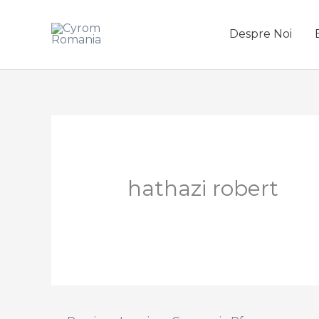
Skip
to
Despre Noi
content
hathazi robert