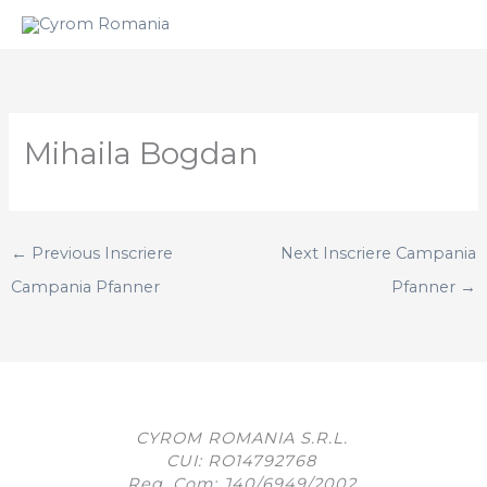
Skip
to
content
Mihaila Bogdan
←
Previous Inscriere
Next Inscriere Campania
Campania Pfanner
Pfanner
→
CYROM ROMANIA S.R.L.
CUI: RO14792768
Reg. Com: J40/6949/2002