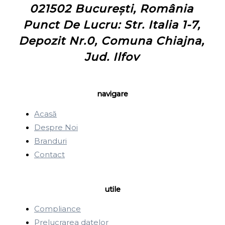
021502 București, România
Punct De Lucru: Str. Italia 1-7,
Depozit Nr.0, Comuna Chiajna,
Jud. Ilfov
navigare
Acasă
Despre Noi
Branduri
Contact
utile
Compliance
Prelucrarea datelor