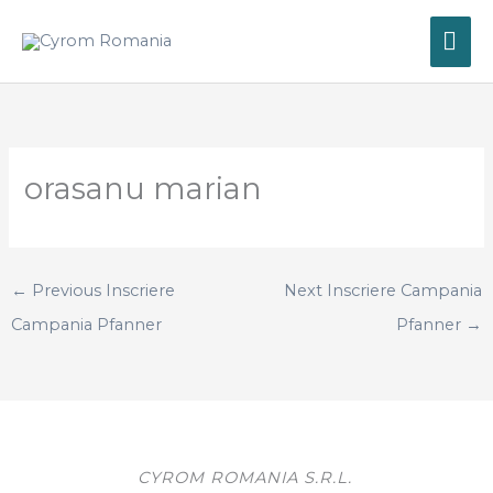
Skip
MA
to
content
ME
orasanu marian
←
Previous Inscriere
Next Inscriere Campania
Campania Pfanner
Pfanner
→
CYROM ROMANIA S.R.L.