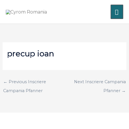
Skip
MA
to
content
ME
precup ioan
←
Previous Inscriere
Next Inscriere Campania
Campania Pfanner
Pfanner
→