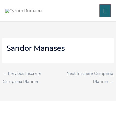
Skip
MA
to
content
ME
Sandor Manases
←
Previous Inscriere
Next Inscriere Campania
Campania Pfanner
Pfanner
→