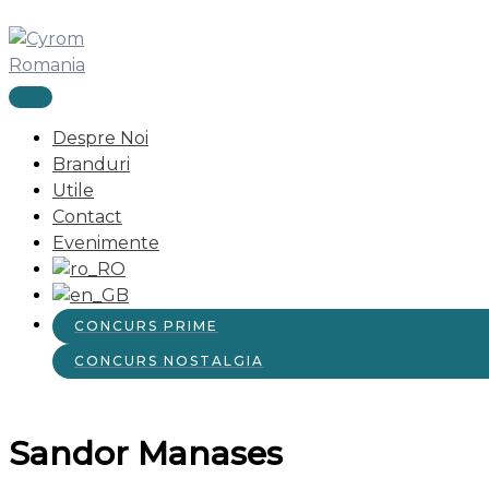
MAIN
Skip
MENU
to
content
Despre Noi
Branduri
Utile
Contact
Evenimente
CONCURS PRIME
CONCURS NOSTALGIA
Sandor Manases