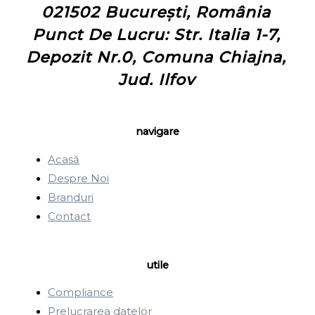
021502 București, România
Punct De Lucru: Str. Italia 1-7,
Depozit Nr.0, Comuna Chiajna,
Jud. Ilfov
navigare
Acasă
Despre Noi
Branduri
Contact
utile
Compliance
Prelucrarea datelor