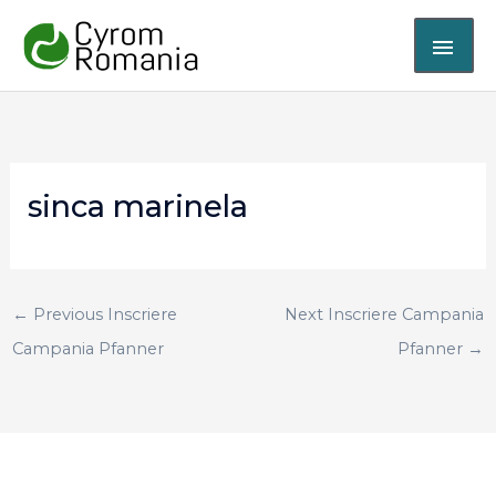
Skip
MAI
to
content
ME
sinca marinela
←
Previous Inscriere
Next Inscriere Campania
Campania Pfanner
Pfanner
→