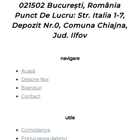
021502 București, România
Punct De Lucru: Str. Italia 1-7,
Depozit Nr.0, Comuna Chiajna,
Jud. Ilfov
navigare
Acasă
Despre Noi
Branduri
Contact
utile
Compliance
Prelucrarea datelor