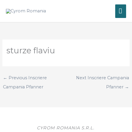
Skip
MA
to
content
ME
sturze flaviu
←
Previous Inscriere
Next Inscriere Campania
Campania Pfanner
Pfanner
→
CYROM ROMANIA S.R.L.