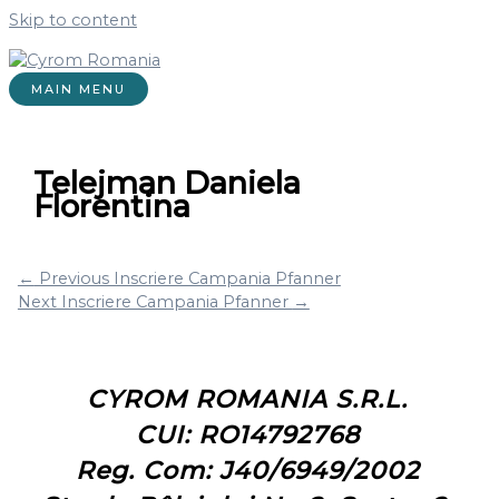
Skip to content
MAIN MENU
Telejman Daniela
Florentina
←
Previous Inscriere Campania Pfanner
Next Inscriere Campania Pfanner
→
CYROM ROMANIA S.R.L.
CUI: RO14792768
Reg. Com: J40/6949/2002