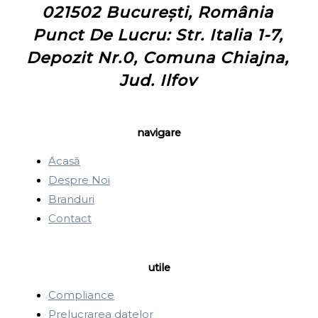
021502 București, România
Punct De Lucru: Str. Italia 1-7,
Depozit Nr.0, Comuna Chiajna,
Jud. Ilfov
navigare
Acasă
Despre Noi
Branduri
Contact
utile
Compliance
Prelucrarea datelor