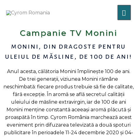
Skip
MA
to
content
ME
Campanie TV Monini
monini, din dragoste pentru
uleiul de măsline, de 100 de ani!
Anul acesta, călătoria Monini împlinește 100 de ani.
De trei generații, viziunea Monini rămâne
neschimbată
: fiecare produs trebuie să fie de calitate,
fără excepţie. În aromă se află secretul calităţii
uleiului de măsline extravirgin, iar de 100 de ani
Monini menține constantă aceeași aromă plăcută şi
proaspătă în timp.
Cyrom România marchează acest
eveniment prin difuzarea televizată a două spoturi
publicitare în perioadele 11-24 decembrie 2020 și 04-