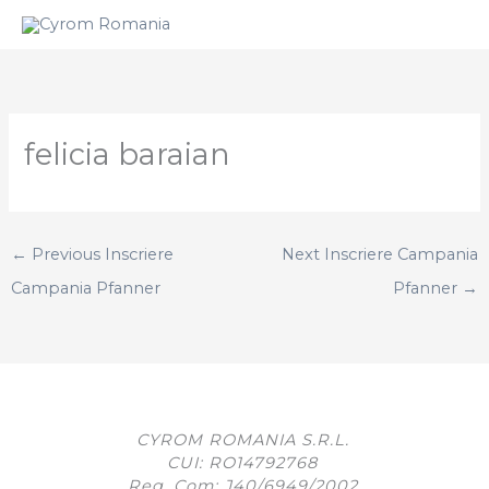
Skip
to
content
felicia baraian
←
Previous Inscriere
Next Inscriere Campania
Campania Pfanner
Pfanner
→
CYROM ROMANIA S.R.L.
CUI: RO14792768
Reg. Com: J40/6949/2002