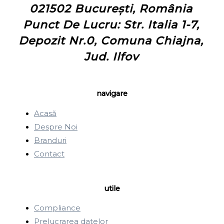
021502 București, România
Punct De Lucru: Str. Italia 1-7,
Depozit Nr.0, Comuna Chiajna,
Jud. Ilfov
navigare
Acasă
Despre Noi
Branduri
Contact
utile
Compliance
Prelucrarea datelor