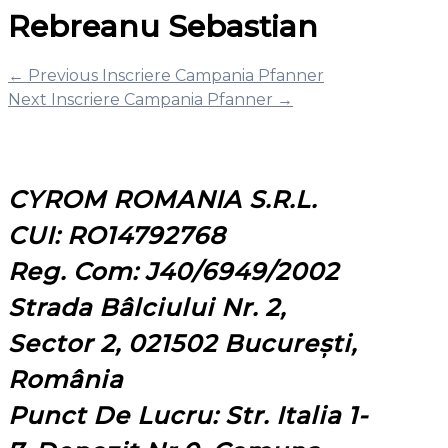
Rebreanu Sebastian
←
Previous Inscriere Campania Pfanner
Next Inscriere Campania Pfanner
→
CYROM ROMANIA S.R.L.
CUI: RO14792768
Reg. Com: J40/6949/2002
Strada Bâlciului Nr. 2,
Sector 2, 021502 București,
România
Punct De Lucru: Str. Italia 1-