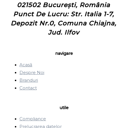
021502 București, România
Punct De Lucru: Str. Italia 1-7,
Depozit Nr.0, Comuna Chiajna,
Jud. Ilfov
navigare
Acasă
Despre Noi
Branduri
Contact
utile
Compliance
Prelucrarea datelor